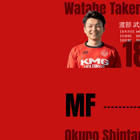
Watabe Take
渡部 
【生年月日】2002 
1
【出身地】 福
​【前所属】 周
MF
Okuno Shinta