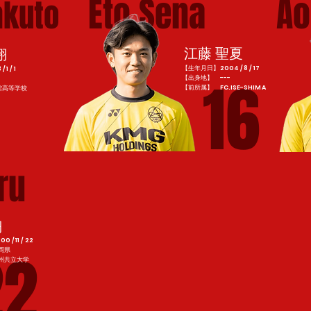
Eto Sena
Ao
kuto
江藤 聖夏
翔
【生年月日】2004 / 8 / 17
1 / 1
16
【出身地】 ---
​【前所属】 FC.ISE-SHIMA
館高等学校
ru
翔
/ 11 / 22
22
岡県
九州共立大学