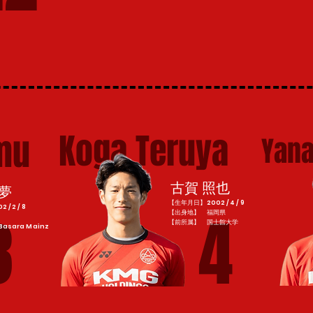
Koga Teruya
mu
Yan
古賀 照也
夢
【生年月日】2002 / 4 / 9
/ 2 / 8
3
4
【出身地】 福岡県
​【前所属】 国士館大学
asara Mainz