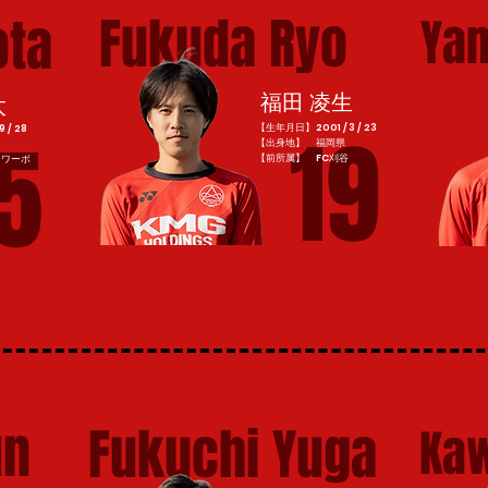
Fukuda Ryo
ota
Yam
福田 凌生
太
19
【生年月日】2001 / 3 / 23
 / 28
5
【出身地】 福岡県
​【前所属】 FC刈谷
ュワーボ
un
Fukuchi Yuga
Kaw