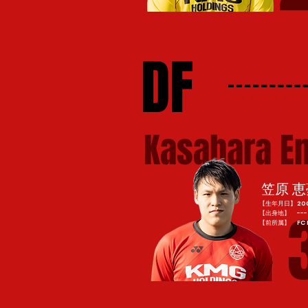
DF
Kasahara E
笠原 恵
【生年月日】2002 
【出身地】 ---
​【前所属】 FC B