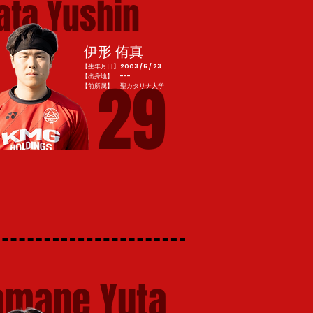
ata Yushin
伊形 侑真
【生年月日】2003 / 6 / 23
29
【出身地】 ---
​【前所属】 聖カタリナ大学
amane Yuta