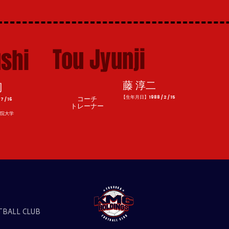
Tou Jyunji
shi
藤 淳二
司
【生年月日】1988 / 2 / 15
コーチ
 / 16
​トレーナー
学院大学
TBALL CLUB