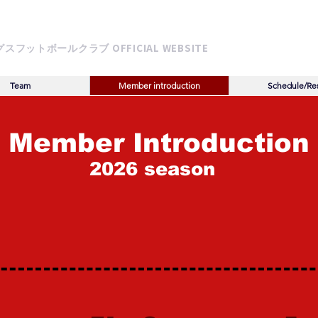
INGS
FOOTBALL CLUB
OFFICIAL WEBSITE
グスフットボールクラブ
Team
Member introduction
Schedule/Res
​Member Introduction
2026 season