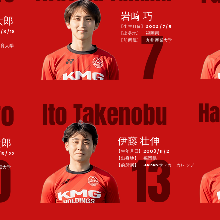
岩﨑 巧
太郎
7
【生年月日】2002 / 7 / 5
8 / 18
【出身地】 福岡県
​【前所属】 九州産業大学
体育大学
ro
Ito Takenobu
Ha
伊藤 壮伸
太郎
13
0
【生年月日】2003 / 11 / 2
 / 22
【出身地】 福岡県
​【前所属】 JAPANサッカーカレッジ
際大学