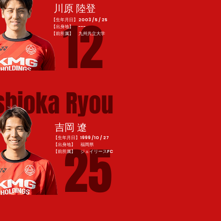
川原 陸登
12
【生年月日】2003 / 5 / 25
【出身地】 ---
​【前所属】 九州共立大学
shioka Ryou
吉岡 遼
【生年月日】1999 / 10 / 27
25
【出身地】 福岡県
​【前所属】 ジェイリースFC