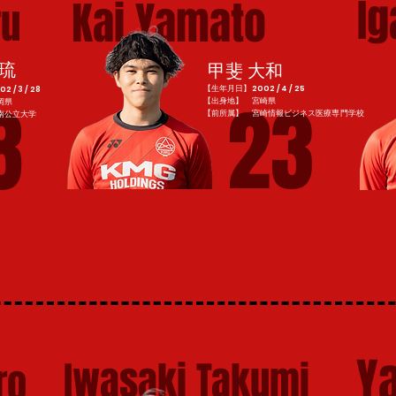
Ig
Kai Yamato
ru
武琉
甲斐 大和
【生年月日】2002 / 4 / 25
/ 3 / 28
23
8
【出身地】 宮崎県
岡県
​【前所属】 宮崎情報ビジネス医療専門学校
南公立大学
Y
Iwasaki Takumi
ro