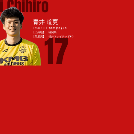
i Chihiro
青井 道寛
【生年月日】2001 / 10 / 30
17
【出身地】 福岡県
​【前所属】 福井ユナイテッドFC