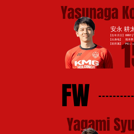
Yasunaga K
安永 耕
【生年月日】1997 / 9
1
【出身地】 熊本県
​【前所属】 FCシ
FW
Yagami Sy