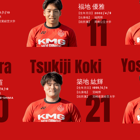
福地 優雅
9
11
1 / 10
【生年月日】2002 / 4 / 9
県
【出身地】 福岡県
産業経営大学
​【前所属】 周南公立大学
Yo
Tsukiji Koki
ra
築地 紘輝
羅
【生年月日】1999 / 6 / 11
21
0
 / 19
【出身地】 宮崎県
県
​【前所属】 宮崎産業経営大学
E-SHIMA